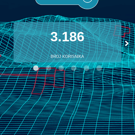
3.186
BROJ KORISNIKA
B